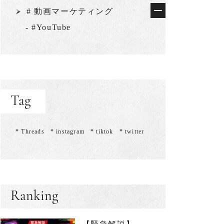
# 動画マーケティング
- #YouTube
Tag
* Threads
* instagram
* tiktok
* twitter
Ranking