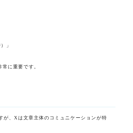
」
時）」
非常に重要です。
が前提ですが、Xは文章主体のコミュニケーションが特