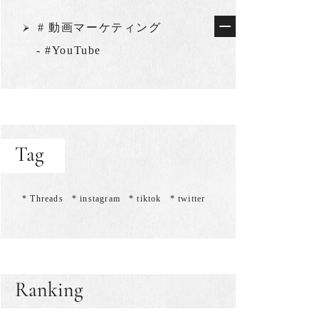
# 動画マーケティング
- #YouTube
Tag
* Threads
* instagram
* tiktok
* twitter
Ranking