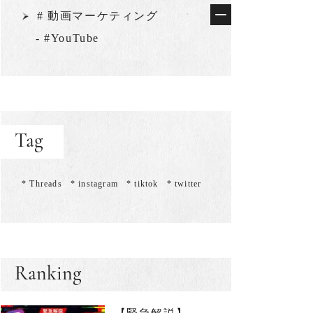
# 動画マーケティング
- #YouTube
Tag
* Threads
* instagram
* tiktok
* twitter
Ranking